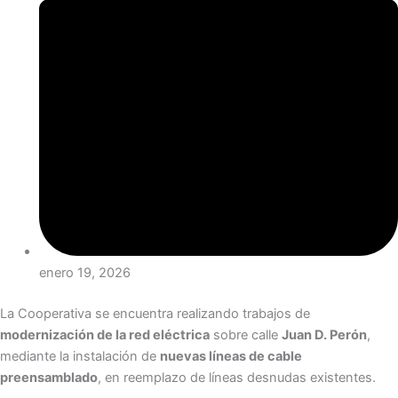
enero 19, 2026
La Cooperativa se encuentra realizando trabajos de
modernización de la red eléctrica
sobre calle
Juan D. Perón
,
mediante la instalación de
nuevas líneas de cable
preensamblado
, en reemplazo de líneas desnudas existentes.